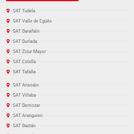
SAT Tudela
SAT Valle de Egüés
SAT Barañáin
SAT Burlada
SAT Zizur Mayor
SAT Estella
SAT Tafalla
SAT Ansoáin
SAT Villaba
SAT Berriozar
SAT Aranguren
SAT Baztán