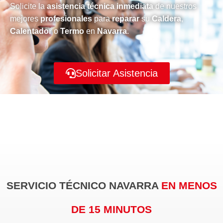
Solicite la
asistencia técnica inmediata
de nuestros
mejores
profesionales
para
reparar
su
Caldera
,
Calentador
o
Termo
en
Navarra
.
Solicitar Asistencia
SERVICIO TÉCNICO NAVARRA
EN MENOS
DE 15 MINUTOS